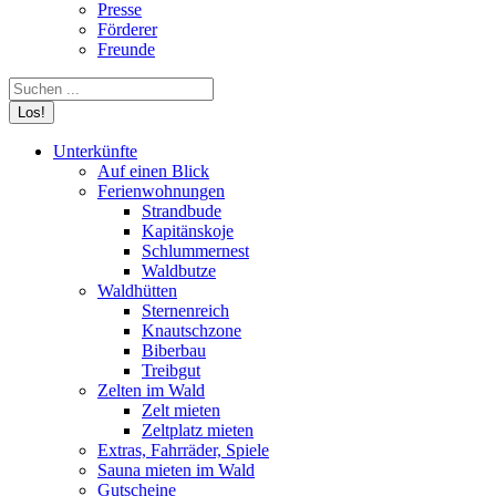
Presse
Förderer
Freunde
Search:
Unterkünfte
Auf einen Blick
Ferienwohnungen
Strandbude
Kapitänskoje
Schlummernest
Waldbutze
Waldhütten
Sternenreich
Knautschzone
Biberbau
Treibgut
Zelten im Wald
Zelt mieten
Zeltplatz mieten
Extras, Fahrräder, Spiele
Sauna mieten im Wald
Gutscheine