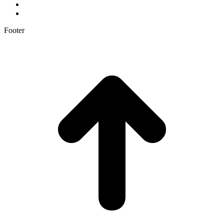
Footer
t
T