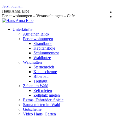
Zum
Jetzt buchen
Inhalt
Haus Anna Elbe
springen
Ferienwohnungen – Veranstaltungen – Café
Unterkünfte
Auf einen Blick
Ferienwohnungen
Strandbude
Kapitänskoje
Schlummernest
Waldbutze
Waldhütten
Sternenreich
Knautschzone
Biberbau
Treibgut
Zelten im Wald
Zelt mieten
Zeltplatz mieten
Extras, Fahrräder, Spiele
Sauna mieten im Wald
Gutscheine
Video Haus, Garten