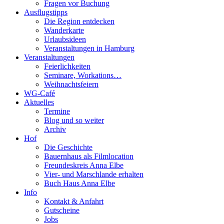
Fragen vor Buchung
Ausflugstipps
Die Region entdecken
Wanderkarte
Urlaubsideen
Veranstaltungen in Hamburg
Veranstaltungen
Feierlichkeiten
Seminare, Workations…
Weihnachtsfeiern
WG-Café
Aktuelles
Termine
Blog und so weiter
Archiv
Hof
Die Geschichte
Bauernhaus als Filmlocation
Freundeskreis Anna Elbe
Vier- und Marschlande erhalten
Buch Haus Anna Elbe
Info
Kontakt & Anfahrt
Gutscheine
Jobs