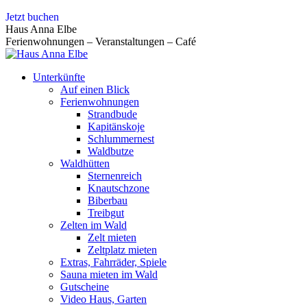
Zum
Jetzt buchen
Inhalt
Haus Anna Elbe
springen
Ferienwohnungen – Veranstaltungen – Café
Unterkünfte
Auf einen Blick
Ferienwohnungen
Strandbude
Kapitänskoje
Schlummernest
Waldbutze
Waldhütten
Sternenreich
Knautschzone
Biberbau
Treibgut
Zelten im Wald
Zelt mieten
Zeltplatz mieten
Extras, Fahrräder, Spiele
Sauna mieten im Wald
Gutscheine
Video Haus, Garten