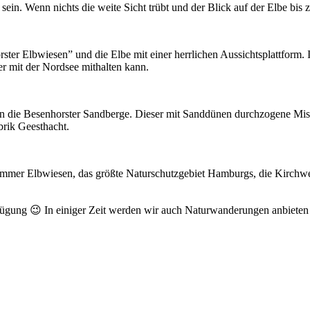
ein. Wenn nichts die weite Sicht trübt und der Blick auf der Elbe bis zum
er Elbwiesen” und die Elbe mit einer herrlichen Aussichtsplattform. In
er mit der Nordsee mithalten kann.
en die Besenhorster Sandberge. Dieser mit Sanddünen durchzogene Mis
brik Geesthacht.
ngammer Elbwiesen, das größte Naturschutzgebiet Hamburgs, die Kirch
rfügung 😉 In einiger Zeit werden wir auch Naturwanderungen anbiet