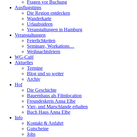
Fragen vor Buchung
Ausflugstipps
Die Region entdecken
Wanderkarte
Urlaubsideen
Veranstaltungen in Hamburg
Veranstaltungen
Feierlichkeiten
Seminare, Workations…
Weihnachtsfeiern
WG-Café
Aktuelles
Termine
Blog und so weiter
Archiv
Hof
Die Geschichte
Bauernhaus als Filmlocation
Freundeskreis Anna Elbe
Vier- und Marschlande erhalten
Buch Haus Anna Elbe
Info
Kontakt & Anfahrt
Gutscheine
Jobs