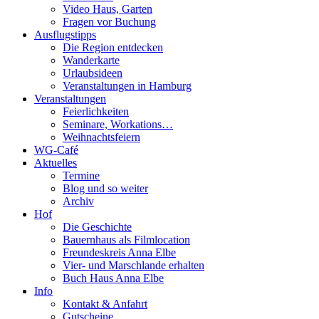
Video Haus, Garten
Fragen vor Buchung
Ausflugstipps
Die Region entdecken
Wanderkarte
Urlaubsideen
Veranstaltungen in Hamburg
Veranstaltungen
Feierlichkeiten
Seminare, Workations…
Weihnachtsfeiern
WG-Café
Aktuelles
Termine
Blog und so weiter
Archiv
Hof
Die Geschichte
Bauernhaus als Filmlocation
Freundeskreis Anna Elbe
Vier- und Marschlande erhalten
Buch Haus Anna Elbe
Info
Kontakt & Anfahrt
Gutscheine