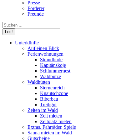
Presse
Förderer
Freunde
Search:
Unterkünfte
Auf einen Blick
Ferienwohnungen
Strandbude
Kapitänskoje
Schlummernest
Waldbutze
Waldhütten
Sternenreich
Knautschzone
Biberbau
Treibgut
Zelten im Wald
Zelt mieten
Zeltplatz mieten
Extras, Fahrräder, Spiele
Sauna mieten im Wald
Gutscheine