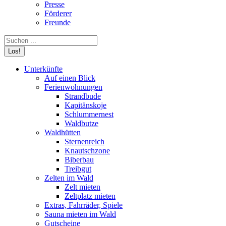
Presse
Förderer
Freunde
Search:
Unterkünfte
Auf einen Blick
Ferienwohnungen
Strandbude
Kapitänskoje
Schlummernest
Waldbutze
Waldhütten
Sternenreich
Knautschzone
Biberbau
Treibgut
Zelten im Wald
Zelt mieten
Zeltplatz mieten
Extras, Fahrräder, Spiele
Sauna mieten im Wald
Gutscheine