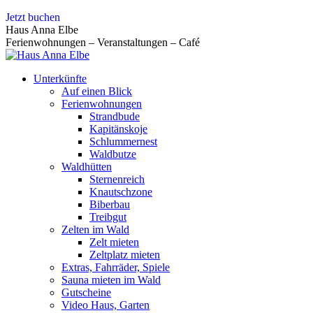
Zum
Jetzt buchen
Inhalt
Haus Anna Elbe
springen
Ferienwohnungen – Veranstaltungen – Café
Unterkünfte
Auf einen Blick
Ferienwohnungen
Strandbude
Kapitänskoje
Schlummernest
Waldbutze
Waldhütten
Sternenreich
Knautschzone
Biberbau
Treibgut
Zelten im Wald
Zelt mieten
Zeltplatz mieten
Extras, Fahrräder, Spiele
Sauna mieten im Wald
Gutscheine
Video Haus, Garten