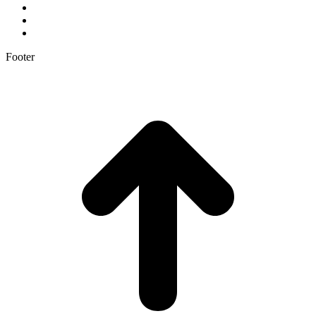
Footer
t
T