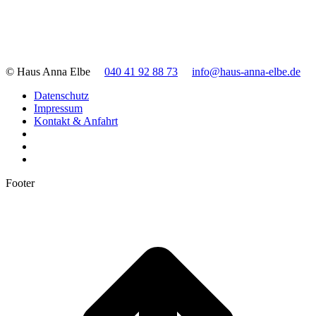
© Haus Anna Elbe
040 41 92 88 73
info@haus-anna-elbe.de
Datenschutz
Impressum
Kontakt & Anfahrt
Footer
t
T