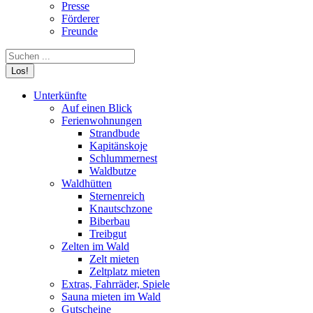
Presse
Förderer
Freunde
Search:
Unterkünfte
Auf einen Blick
Ferienwohnungen
Strandbude
Kapitänskoje
Schlummernest
Waldbutze
Waldhütten
Sternenreich
Knautschzone
Biberbau
Treibgut
Zelten im Wald
Zelt mieten
Zeltplatz mieten
Extras, Fahrräder, Spiele
Sauna mieten im Wald
Gutscheine