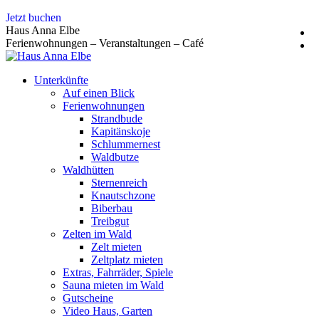
Zum
Jetzt buchen
Inhalt
Haus Anna Elbe
springen
Ferienwohnungen – Veranstaltungen – Café
Unterkünfte
Auf einen Blick
Ferienwohnungen
Strandbude
Kapitänskoje
Schlummernest
Waldbutze
Waldhütten
Sternenreich
Knautschzone
Biberbau
Treibgut
Zelten im Wald
Zelt mieten
Zeltplatz mieten
Extras, Fahrräder, Spiele
Sauna mieten im Wald
Gutscheine
Video Haus, Garten