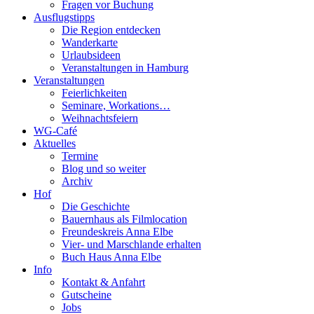
Fragen vor Buchung
Ausflugstipps
Die Region entdecken
Wanderkarte
Urlaubsideen
Veranstaltungen in Hamburg
Veranstaltungen
Feierlichkeiten
Seminare, Workations…
Weihnachtsfeiern
WG-Café
Aktuelles
Termine
Blog und so weiter
Archiv
Hof
Die Geschichte
Bauernhaus als Filmlocation
Freundeskreis Anna Elbe
Vier- und Marschlande erhalten
Buch Haus Anna Elbe
Info
Kontakt & Anfahrt
Gutscheine
Jobs