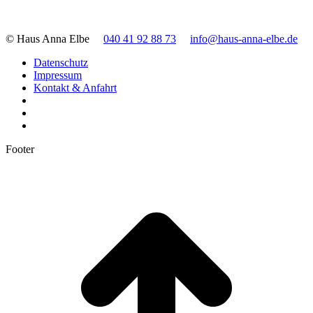
© Haus Anna Elbe
040 41 92 88 73
info@haus-anna-elbe.de
Datenschutz
Impressum
Kontakt & Anfahrt
Footer
t
T