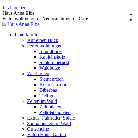
Zum
Jetzt buchen
Inhalt
Haus Anna Elbe
springen
Ferienwohnungen – Veranstaltungen – Café
Unterkünfte
Auf einen Blick
Ferienwohnungen
Strandbude
Kapitänskoje
Schlummernest
Waldbutze
Waldhütten
Sternenreich
Knautschzone
Biberbau
Treibgut
Zelten im Wald
Zelt mieten
Zeltplatz mieten
Extras, Fahrräder, Spiele
Sauna mieten im Wald
Gutscheine
Video Haus, Garten