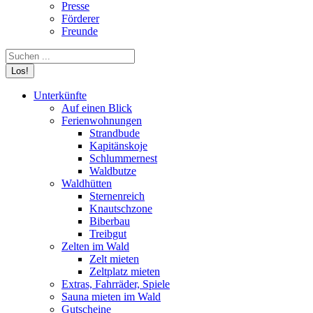
Presse
Förderer
Freunde
Search:
Unterkünfte
Auf einen Blick
Ferienwohnungen
Strandbude
Kapitänskoje
Schlummernest
Waldbutze
Waldhütten
Sternenreich
Knautschzone
Biberbau
Treibgut
Zelten im Wald
Zelt mieten
Zeltplatz mieten
Extras, Fahrräder, Spiele
Sauna mieten im Wald
Gutscheine