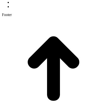
Footer
t
T