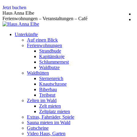
Zum
Jetzt buchen
Inhalt
Haus Anna Elbe
springen
Ferienwohnungen – Veranstaltungen – Café
Unterkünfte
Auf einen Blick
Ferienwohnungen
Strandbude
Kapitänskoje
Schlummernest
Waldbutze
Waldhütten
Sternenreich
Knautschzone
Biberbau
Treibgut
Zelten im Wald
Zelt mieten
Zeltplatz mieten
Extras, Fahrräder, Spiele
Sauna mieten im Wald
Gutscheine
Video Haus, Garten