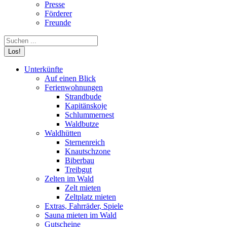
Presse
Förderer
Freunde
Search:
Unterkünfte
Auf einen Blick
Ferienwohnungen
Strandbude
Kapitänskoje
Schlummernest
Waldbutze
Waldhütten
Sternenreich
Knautschzone
Biberbau
Treibgut
Zelten im Wald
Zelt mieten
Zeltplatz mieten
Extras, Fahrräder, Spiele
Sauna mieten im Wald
Gutscheine