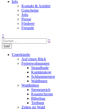
Info
Kontakt & Anfahrt
Gutscheine
Jobs
Presse
Förderer
Freunde
Search:
Unterkünfte
Auf einen Blick
Ferienwohnungen
Strandbude
Kapitänskoje
Schlummernest
Waldbutze
Waldhütten
Sternenreich
Knautschzone
Biberbau
Treibgut
Zelten im Wald