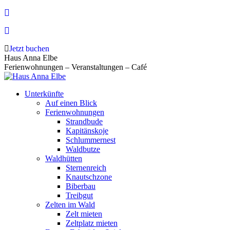
Zum
Inhalt
springen
Jetzt buchen
Haus Anna Elbe
Ferienwohnungen – Veranstaltungen – Café
Unterkünfte
Auf einen Blick
Ferienwohnungen
Strandbude
Kapitänskoje
Schlummernest
Waldbutze
Waldhütten
Sternenreich
Knautschzone
Biberbau
Treibgut
Zelten im Wald
Zelt mieten
Zeltplatz mieten