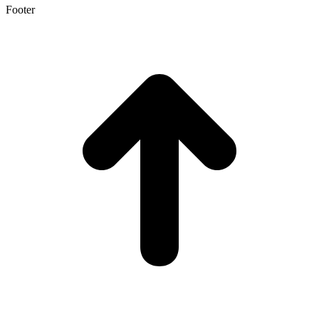
Footer
t
T