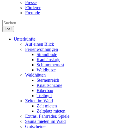
Presse
Förderer
Freunde
Search:
Unterkünfte
Auf einen Blick
Ferienwohnungen
Strandbude
Kapitänskoje
Schlummernest
Waldbutze
Waldhütten
Sternenreich
Knautschzone
Biberbau
Treibgut
Zelten im Wald
Zelt mieten
Zeltplatz mieten
Extras, Fahrräder, Spiele
Sauna mieten im Wald
Gutscheine