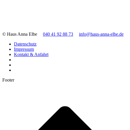
© Haus Anna Elbe
040 41 92 88 73
info@haus-anna-elbe.de
Datenschutz
Impressum
Kontakt & Anfahrt
Footer
t
T