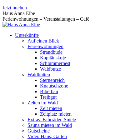
Zum
Jetzt buchen
Inhalt
Haus Anna Elbe
springen
Ferienwohnungen – Veranstaltungen – Café
Unterkünfte
Auf einen Blick
Ferienwohnungen
Strandbude
Kapitänskoje
Schlummernest
Waldbutze
Waldhütten
Sternenreich
Knautschzone
Biberbau
Treibgut
Zelten im Wald
Zelt mieten
Zeltplatz mieten
Extras, Fahrräder, Spiele
Sauna mieten im Wald
Gutscheine
Video Haus, Garten