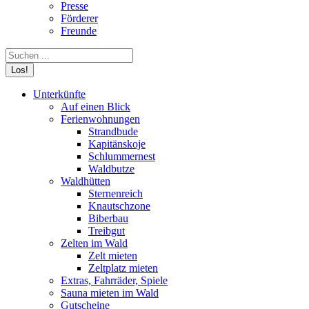
Presse
Förderer
Freunde
Search:
Unterkünfte
Auf einen Blick
Ferienwohnungen
Strandbude
Kapitänskoje
Schlummernest
Waldbutze
Waldhütten
Sternenreich
Knautschzone
Biberbau
Treibgut
Zelten im Wald
Zelt mieten
Zeltplatz mieten
Extras, Fahrräder, Spiele
Sauna mieten im Wald
Gutscheine