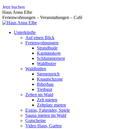
Zum
Jetzt buchen
Inhalt
Haus Anna Elbe
springen
Ferienwohnungen – Veranstaltungen – Café
Unterkünfte
Auf einen Blick
Ferienwohnungen
Strandbude
Kapitänskoje
Schlummernest
Waldbutze
Waldhütten
Sternenreich
Knautschzone
Biberbau
Treibgut
Zelten im Wald
Zelt mieten
Zeltplatz mieten
Extras, Fahrräder, Spiele
Sauna mieten im Wald
Gutscheine
Video Haus, Garten