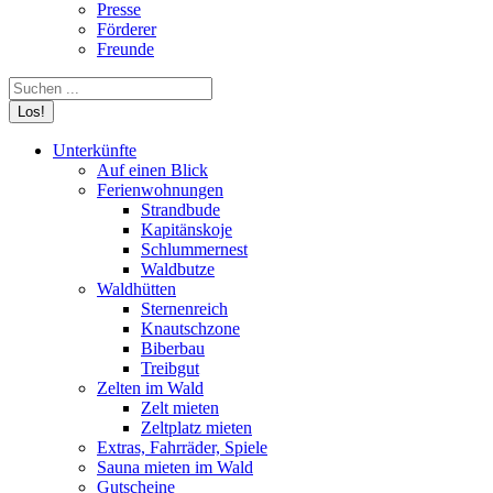
Presse
Förderer
Freunde
Search:
Unterkünfte
Auf einen Blick
Ferienwohnungen
Strandbude
Kapitänskoje
Schlummernest
Waldbutze
Waldhütten
Sternenreich
Knautschzone
Biberbau
Treibgut
Zelten im Wald
Zelt mieten
Zeltplatz mieten
Extras, Fahrräder, Spiele
Sauna mieten im Wald
Gutscheine