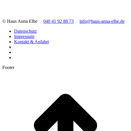
© Haus Anna Elbe
040 41 92 88 73
info@haus-anna-elbe.de
Datenschutz
Impressum
Kontakt & Anfahrt
Footer
t
T