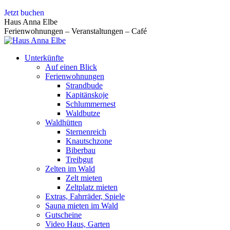
Zum
Jetzt buchen
Inhalt
Haus Anna Elbe
springen
Ferienwohnungen – Veranstaltungen – Café
Unterkünfte
Auf einen Blick
Ferienwohnungen
Strandbude
Kapitänskoje
Schlummernest
Waldbutze
Waldhütten
Sternenreich
Knautschzone
Biberbau
Treibgut
Zelten im Wald
Zelt mieten
Zeltplatz mieten
Extras, Fahrräder, Spiele
Sauna mieten im Wald
Gutscheine
Video Haus, Garten