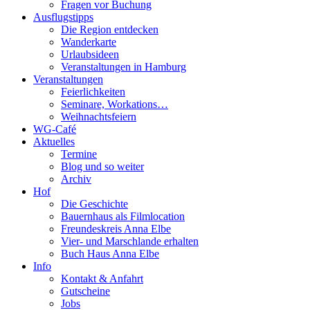
Fragen vor Buchung
Ausflugstipps
Die Region entdecken
Wanderkarte
Urlaubsideen
Veranstaltungen in Hamburg
Veranstaltungen
Feierlichkeiten
Seminare, Workations…
Weihnachtsfeiern
WG-Café
Aktuelles
Termine
Blog und so weiter
Archiv
Hof
Die Geschichte
Bauernhaus als Filmlocation
Freundeskreis Anna Elbe
Vier- und Marschlande erhalten
Buch Haus Anna Elbe
Info
Kontakt & Anfahrt
Gutscheine
Jobs