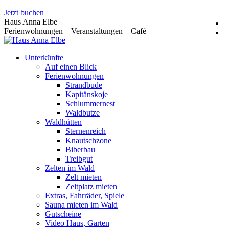
Zum
Jetzt buchen
Inhalt
Haus Anna Elbe
springen
Ferienwohnungen – Veranstaltungen – Café
Unterkünfte
Auf einen Blick
Ferienwohnungen
Strandbude
Kapitänskoje
Schlummernest
Waldbutze
Waldhütten
Sternenreich
Knautschzone
Biberbau
Treibgut
Zelten im Wald
Zelt mieten
Zeltplatz mieten
Extras, Fahrräder, Spiele
Sauna mieten im Wald
Gutscheine
Video Haus, Garten