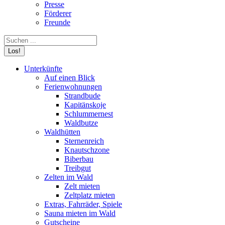
Presse
Förderer
Freunde
Search:
Unterkünfte
Auf einen Blick
Ferienwohnungen
Strandbude
Kapitänskoje
Schlummernest
Waldbutze
Waldhütten
Sternenreich
Knautschzone
Biberbau
Treibgut
Zelten im Wald
Zelt mieten
Zeltplatz mieten
Extras, Fahrräder, Spiele
Sauna mieten im Wald
Gutscheine