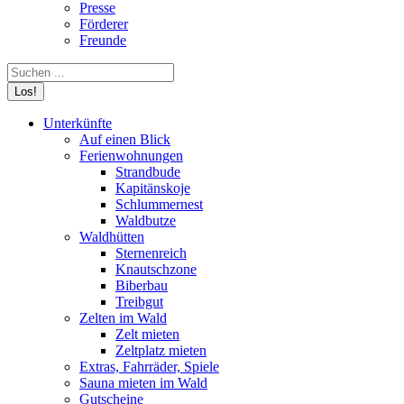
Presse
Förderer
Freunde
Search:
Unterkünfte
Auf einen Blick
Ferienwohnungen
Strandbude
Kapitänskoje
Schlummernest
Waldbutze
Waldhütten
Sternenreich
Knautschzone
Biberbau
Treibgut
Zelten im Wald
Zelt mieten
Zeltplatz mieten
Extras, Fahrräder, Spiele
Sauna mieten im Wald
Gutscheine