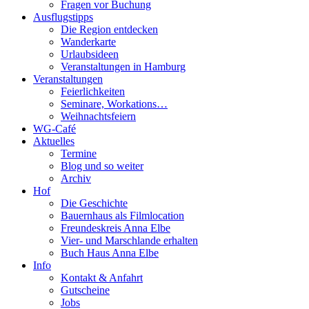
Fragen vor Buchung
Ausflugstipps
Die Region entdecken
Wanderkarte
Urlaubsideen
Veranstaltungen in Hamburg
Veranstaltungen
Feierlichkeiten
Seminare, Workations…
Weihnachtsfeiern
WG-Café
Aktuelles
Termine
Blog und so weiter
Archiv
Hof
Die Geschichte
Bauernhaus als Filmlocation
Freundeskreis Anna Elbe
Vier- und Marschlande erhalten
Buch Haus Anna Elbe
Info
Kontakt & Anfahrt
Gutscheine
Jobs