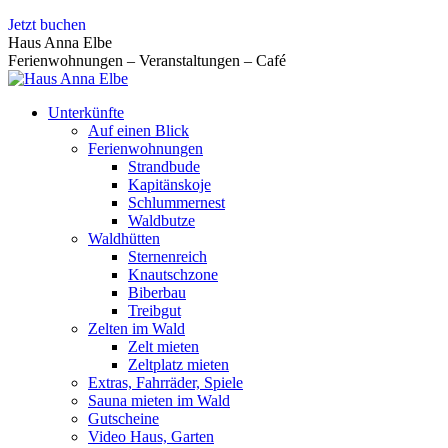
Zum
Jetzt buchen
Inhalt
Haus Anna Elbe
springen
Ferienwohnungen – Veranstaltungen – Café
Unterkünfte
Auf einen Blick
Ferienwohnungen
Strandbude
Kapitänskoje
Schlummernest
Waldbutze
Waldhütten
Sternenreich
Knautschzone
Biberbau
Treibgut
Zelten im Wald
Zelt mieten
Zeltplatz mieten
Extras, Fahrräder, Spiele
Sauna mieten im Wald
Gutscheine
Video Haus, Garten