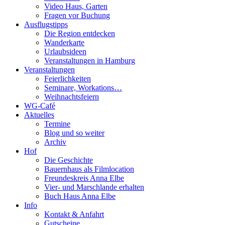
Video Haus, Garten
Fragen vor Buchung
Ausflugstipps
Die Region entdecken
Wanderkarte
Urlaubsideen
Veranstaltungen in Hamburg
Veranstaltungen
Feierlichkeiten
Seminare, Workations…
Weihnachtsfeiern
WG-Café
Aktuelles
Termine
Blog und so weiter
Archiv
Hof
Die Geschichte
Bauernhaus als Filmlocation
Freundeskreis Anna Elbe
Vier- und Marschlande erhalten
Buch Haus Anna Elbe
Info
Kontakt & Anfahrt
Gutscheine