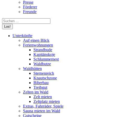
Presse
Förderer
Freunde
Search:
Unterkünfte
Auf einen Blick
Ferienwohnungen
Strandbude
Kapitänskoje
Schlummernest
Waldbutze
Waldhütten
Sternenreich
Knautschzone
Biberbau
Treibgut
Zelten im Wald
Zelt mieten
Zeltplatz mieten
Extras, Fahrräder, Spiele
Sauna mieten im Wald
Gutscheine