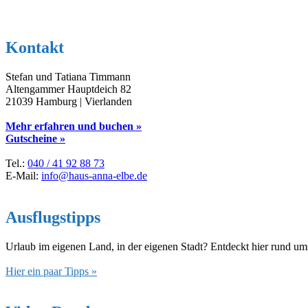
Kontakt
Stefan und Tatiana Timmann
Altengammer Hauptdeich 82
21039 Hamburg | Vierlanden
Mehr erfahren und buchen »
Gutscheine »
Tel.:
040 / 41 92 88 73
E-Mail:
info@haus-anna-elbe.de
Ausflugstipps
Urlaub im eigenen Land, in der eigenen Stadt? Entdeckt hier rund u
Hier ein paar Tipps »