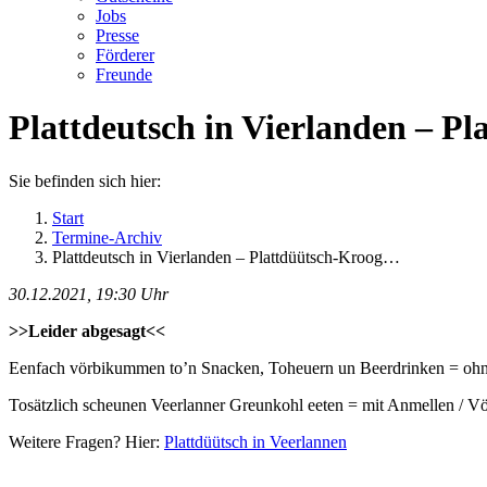
Jobs
Presse
Förderer
Freunde
Plattdeutsch in Vierlanden – Pl
Sie befinden sich hier:
Start
Termine-Archiv
Plattdeutsch in Vierlanden – Plattdüütsch-Kroog…
30.12.2021, 19:30 Uhr
>>Leider abgesagt<<
Eenfach vörbikummen to’n Snacken, Toheuern un Beerdrinken = oh
Tosätzlich scheunen Veerlanner Greunkohl eeten = mit Anmellen / Vör
Weitere Fragen? Hier:
Plattdüütsch in Veerlannen