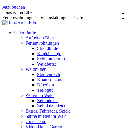
Zum
Jetzt buchen
Inhalt
Haus Anna Elbe
springen
Ferienwohnungen – Veranstaltungen – Café
Unterkünfte
Auf einen Blick
Ferienwohnungen
Strandbude
Kapitänskoje
Schlummernest
Waldbutze
Waldhütten
Sternenreich
Knautschzone
Biberbau
Treibgut
Zelten im Wald
Zelt mieten
Zeltplatz mieten
Extras, Fahrräder, Spiele
Sauna mieten im Wald
Gutscheine
Video Haus, Garten