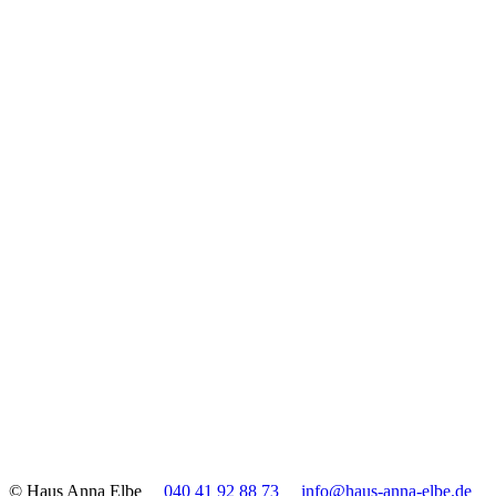
© Haus Anna Elbe
040 41 92 88 73
info@haus-anna-elbe.de