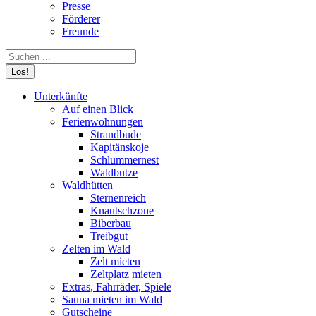
Presse
Förderer
Freunde
Search:
Unterkünfte
Auf einen Blick
Ferienwohnungen
Strandbude
Kapitänskoje
Schlummernest
Waldbutze
Waldhütten
Sternenreich
Knautschzone
Biberbau
Treibgut
Zelten im Wald
Zelt mieten
Zeltplatz mieten
Extras, Fahrräder, Spiele
Sauna mieten im Wald
Gutscheine