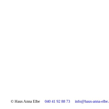
© Haus Anna Elbe
040 41 92 88 73
info@haus-anna-elbe.