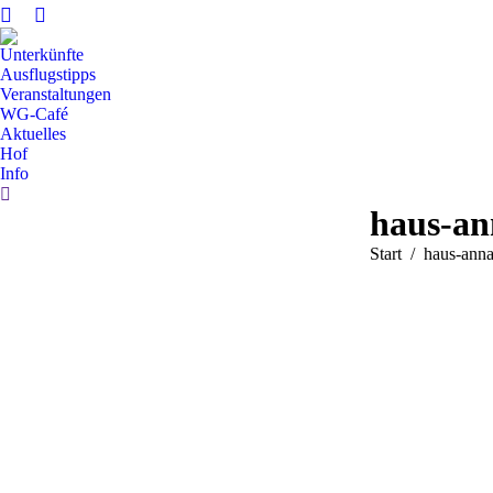
Unterkünfte
Ausflugstipps
Veranstaltungen
WG-Café
Aktuelles
Hof
Info
Search:
haus-an
Sie befinden sich 
Start
haus-anna