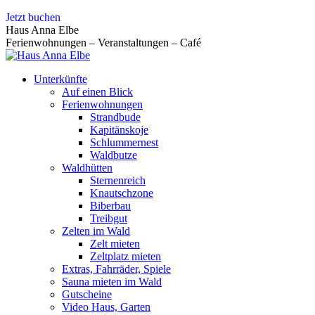
Zum
Jetzt buchen
Inhalt
Haus Anna Elbe
springen
Ferienwohnungen – Veranstaltungen – Café
Unterkünfte
Auf einen Blick
Ferienwohnungen
Strandbude
Kapitänskoje
Schlummernest
Waldbutze
Waldhütten
Sternenreich
Knautschzone
Biberbau
Treibgut
Zelten im Wald
Zelt mieten
Zeltplatz mieten
Extras, Fahrräder, Spiele
Sauna mieten im Wald
Gutscheine
Video Haus, Garten