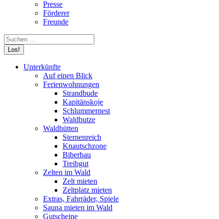
Presse
Förderer
Freunde
Search:
Unterkünfte
Auf einen Blick
Ferienwohnungen
Strandbude
Kapitänskoje
Schlummernest
Waldbutze
Waldhütten
Sternenreich
Knautschzone
Biberbau
Treibgut
Zelten im Wald
Zelt mieten
Zeltplatz mieten
Extras, Fahrräder, Spiele
Sauna mieten im Wald
Gutscheine