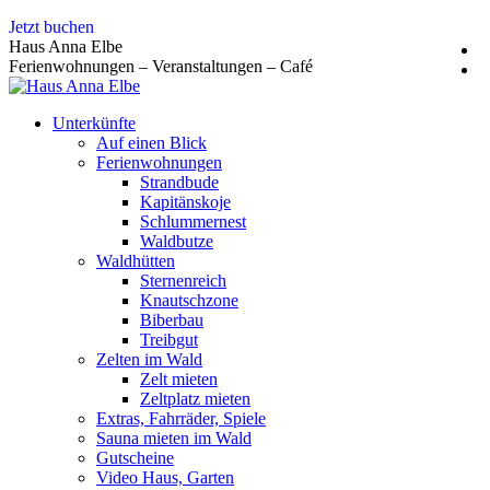
Zum
Jetzt buchen
Inhalt
Haus Anna Elbe
springen
Ferienwohnungen – Veranstaltungen – Café
Unterkünfte
Auf einen Blick
Ferienwohnungen
Strandbude
Kapitänskoje
Schlummernest
Waldbutze
Waldhütten
Sternenreich
Knautschzone
Biberbau
Treibgut
Zelten im Wald
Zelt mieten
Zeltplatz mieten
Extras, Fahrräder, Spiele
Sauna mieten im Wald
Gutscheine
Video Haus, Garten