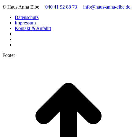
© Haus Anna Elbe
040 41 92 88 73
info@haus-anna-elbe.de
Datenschutz
Impressum
Kontakt & Anfahrt
Footer
t
T