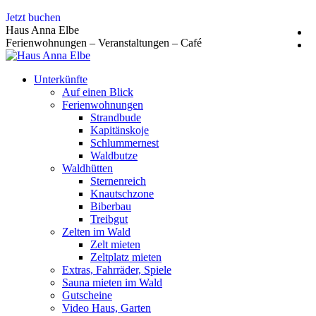
Zum
Jetzt buchen
Inhalt
Haus Anna Elbe
springen
Ferienwohnungen – Veranstaltungen – Café
Unterkünfte
Auf einen Blick
Ferienwohnungen
Strandbude
Kapitänskoje
Schlummernest
Waldbutze
Waldhütten
Sternenreich
Knautschzone
Biberbau
Treibgut
Zelten im Wald
Zelt mieten
Zeltplatz mieten
Extras, Fahrräder, Spiele
Sauna mieten im Wald
Gutscheine
Video Haus, Garten