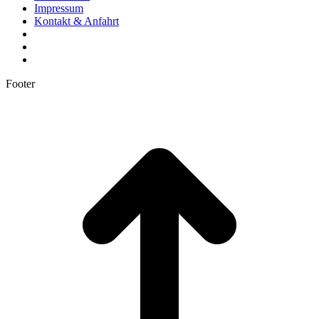
Impressum
Kontakt & Anfahrt
Footer
t
T