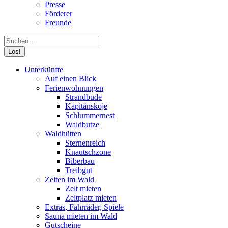
Presse
Förderer
Freunde
Search:
Unterkünfte
Auf einen Blick
Ferienwohnungen
Strandbude
Kapitänskoje
Schlummernest
Waldbutze
Waldhütten
Sternenreich
Knautschzone
Biberbau
Treibgut
Zelten im Wald
Zelt mieten
Zeltplatz mieten
Extras, Fahrräder, Spiele
Sauna mieten im Wald
Gutscheine