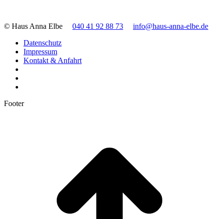
© Haus Anna Elbe
040 41 92 88 73
info@haus-anna-elbe.de
Datenschutz
Impressum
Kontakt & Anfahrt
Footer
t
T