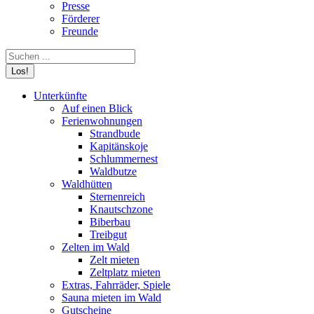
Presse
Förderer
Freunde
Search:
Unterkünfte
Auf einen Blick
Ferienwohnungen
Strandbude
Kapitänskoje
Schlummernest
Waldbutze
Waldhütten
Sternenreich
Knautschzone
Biberbau
Treibgut
Zelten im Wald
Zelt mieten
Zeltplatz mieten
Extras, Fahrräder, Spiele
Sauna mieten im Wald
Gutscheine