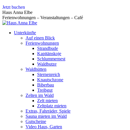
Zum
Jetzt buchen
Inhalt
Haus Anna Elbe
springen
Ferienwohnungen – Veranstaltungen – Café
Unterkünfte
Auf einen Blick
Ferienwohnungen
Strandbude
Kapitänskoje
Schlummernest
Waldbutze
Waldhütten
Sternenreich
Knautschzone
Biberbau
Treibgut
Zelten im Wald
Zelt mieten
Zeltplatz mieten
Extras, Fahrräder, Spiele
Sauna mieten im Wald
Gutscheine
Video Haus, Garten