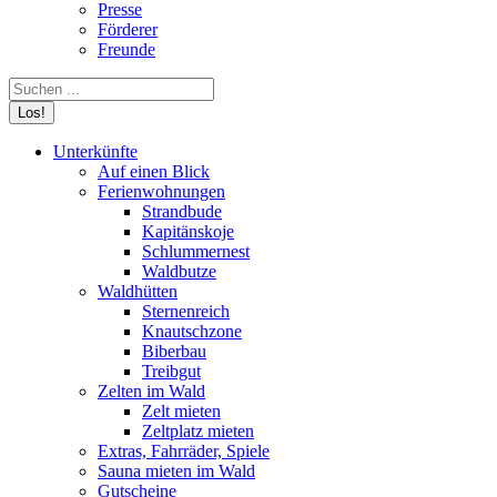
Presse
Förderer
Freunde
Search:
Unterkünfte
Auf einen Blick
Ferienwohnungen
Strandbude
Kapitänskoje
Schlummernest
Waldbutze
Waldhütten
Sternenreich
Knautschzone
Biberbau
Treibgut
Zelten im Wald
Zelt mieten
Zeltplatz mieten
Extras, Fahrräder, Spiele
Sauna mieten im Wald
Gutscheine