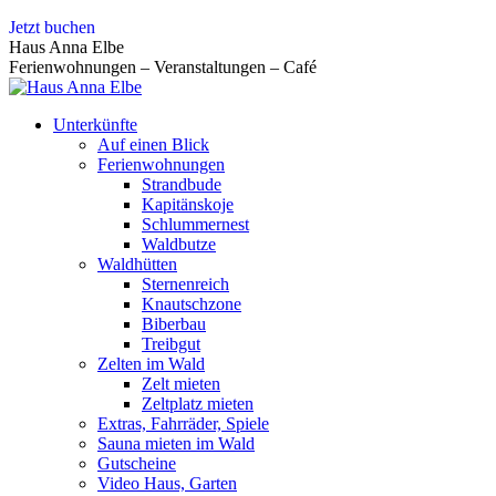
Zum
Jetzt buchen
Inhalt
Haus Anna Elbe
springen
Ferienwohnungen – Veranstaltungen – Café
Unterkünfte
Auf einen Blick
Ferienwohnungen
Strandbude
Kapitänskoje
Schlummernest
Waldbutze
Waldhütten
Sternenreich
Knautschzone
Biberbau
Treibgut
Zelten im Wald
Zelt mieten
Zeltplatz mieten
Extras, Fahrräder, Spiele
Sauna mieten im Wald
Gutscheine
Video Haus, Garten