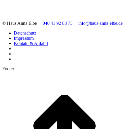
© Haus Anna Elbe
040 41 92 88 73
info@haus-anna-elbe.de
Datenschutz
Impressum
Kontakt & Anfahrt
Footer
t
T