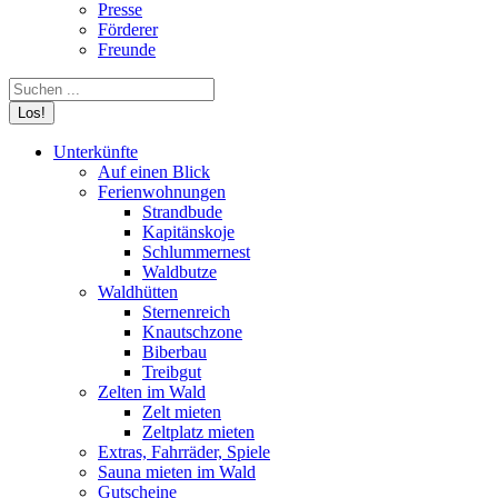
Presse
Förderer
Freunde
Search:
Unterkünfte
Auf einen Blick
Ferienwohnungen
Strandbude
Kapitänskoje
Schlummernest
Waldbutze
Waldhütten
Sternenreich
Knautschzone
Biberbau
Treibgut
Zelten im Wald
Zelt mieten
Zeltplatz mieten
Extras, Fahrräder, Spiele
Sauna mieten im Wald
Gutscheine