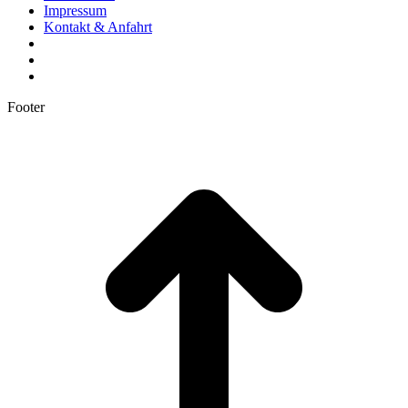
Impressum
Kontakt & Anfahrt
Footer
t
T