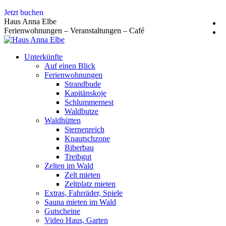
Zum
Jetzt buchen
Inhalt
Haus Anna Elbe
springen
Ferienwohnungen – Veranstaltungen – Café
Unterkünfte
Auf einen Blick
Ferienwohnungen
Strandbude
Kapitänskoje
Schlummernest
Waldbutze
Waldhütten
Sternenreich
Knautschzone
Biberbau
Treibgut
Zelten im Wald
Zelt mieten
Zeltplatz mieten
Extras, Fahrräder, Spiele
Sauna mieten im Wald
Gutscheine
Video Haus, Garten