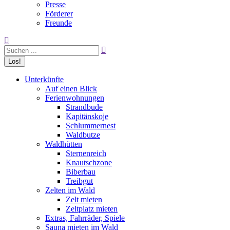
Presse
Förderer
Freunde
Search:
Unterkünfte
Auf einen Blick
Ferienwohnungen
Strandbude
Kapitänskoje
Schlummernest
Waldbutze
Waldhütten
Sternenreich
Knautschzone
Biberbau
Treibgut
Zelten im Wald
Zelt mieten
Zeltplatz mieten
Extras, Fahrräder, Spiele
Sauna mieten im Wald