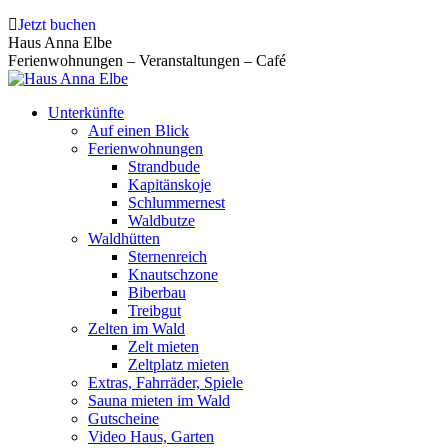
Zum
Jetzt buchen
Inhalt
Haus Anna Elbe
springen
Ferienwohnungen – Veranstaltungen – Café
Unterkünfte
Auf einen Blick
Ferienwohnungen
Strandbude
Kapitänskoje
Schlummernest
Waldbutze
Waldhütten
Sternenreich
Knautschzone
Biberbau
Treibgut
Zelten im Wald
Zelt mieten
Zeltplatz mieten
Extras, Fahrräder, Spiele
Sauna mieten im Wald
Gutscheine
Video Haus, Garten