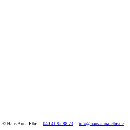
© Haus Anna Elbe
040 41 92 88 73
info@haus-anna-elbe.de