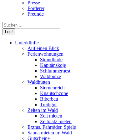
Presse
Förderer
Freunde
Search:
Unterkünfte
Auf einen Blick
Ferienwohnungen
Strandbude
Kapitänskoje
Schlummernest
Waldbutze
Waldhütten
Sternenreich
Knautschzone
Biberbau
Treibgut
Zelten im Wald
Zelt mieten
Zeltplatz mieten
Extras, Fahrräder, Spiele
Sauna mieten im Wald
Gutscheine