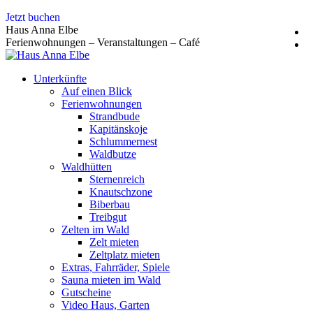
Zum
Jetzt buchen
Inhalt
Haus Anna Elbe
springen
Ferienwohnungen – Veranstaltungen – Café
Unterkünfte
Auf einen Blick
Ferienwohnungen
Strandbude
Kapitänskoje
Schlummernest
Waldbutze
Waldhütten
Sternenreich
Knautschzone
Biberbau
Treibgut
Zelten im Wald
Zelt mieten
Zeltplatz mieten
Extras, Fahrräder, Spiele
Sauna mieten im Wald
Gutscheine
Video Haus, Garten