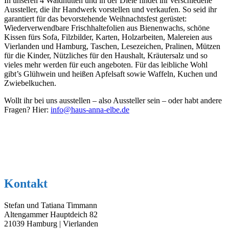
In unseren 4 Waldhütten und in der Diele findet ihr verschiedene
Aussteller, die ihr Handwerk vorstellen und verkaufen. So seid ihr
garantiert für das bevorstehende Weihnachtsfest gerüstet:
Wiederverwendbare Frischhaltefolien aus Bienenwachs, schöne
Kissen fürs Sofa, Filzbilder, Karten, Holzarbeiten, Malereien aus
Vierlanden und Hamburg, Taschen, Lesezeichen, Pralinen, Mützen
für die Kinder, Nützliches für den Haushalt, Kräutersalz und so
vieles mehr werden für euch angeboten. Für das leibliche Wohl
gibt’s Glühwein und heißen Apfelsaft sowie Waffeln, Kuchen und
Zwiebelkuchen.
Wollt ihr bei uns ausstellen – also Aussteller sein – oder habt andere
Fragen? Hier:
info@haus-anna-elbe.de
Kontakt
Stefan und Tatiana Timmann
Altengammer Hauptdeich 82
21039 Hamburg | Vierlanden