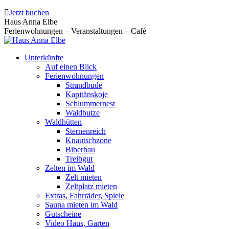
Zum
Jetzt buchen
Inhalt
Haus Anna Elbe
springen
Ferienwohnungen – Veranstaltungen – Café
Unterkünfte
Auf einen Blick
Ferienwohnungen
Strandbude
Kapitänskoje
Schlummernest
Waldbutze
Waldhütten
Sternenreich
Knautschzone
Biberbau
Treibgut
Zelten im Wald
Zelt mieten
Zeltplatz mieten
Extras, Fahrräder, Spiele
Sauna mieten im Wald
Gutscheine
Video Haus, Garten