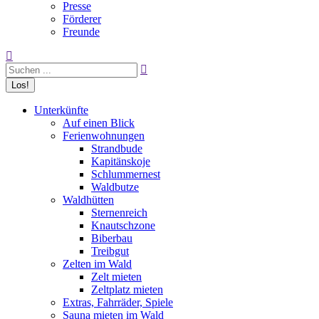
Presse
Förderer
Freunde
Search:
Unterkünfte
Auf einen Blick
Ferienwohnungen
Strandbude
Kapitänskoje
Schlummernest
Waldbutze
Waldhütten
Sternenreich
Knautschzone
Biberbau
Treibgut
Zelten im Wald
Zelt mieten
Zeltplatz mieten
Extras, Fahrräder, Spiele
Sauna mieten im Wald