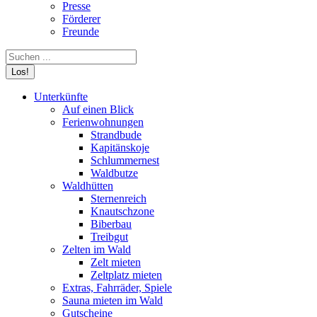
Presse
Förderer
Freunde
Search:
Unterkünfte
Auf einen Blick
Ferienwohnungen
Strandbude
Kapitänskoje
Schlummernest
Waldbutze
Waldhütten
Sternenreich
Knautschzone
Biberbau
Treibgut
Zelten im Wald
Zelt mieten
Zeltplatz mieten
Extras, Fahrräder, Spiele
Sauna mieten im Wald
Gutscheine