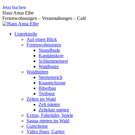
Zum
Jetzt buchen
Inhalt
Haus Anna Elbe
springen
Ferienwohnungen – Veranstaltungen – Café
Unterkünfte
Auf einen Blick
Ferienwohnungen
Strandbude
Kapitänskoje
Schlummernest
Waldbutze
Waldhütten
Sternenreich
Knautschzone
Biberbau
Treibgut
Zelten im Wald
Zelt mieten
Zeltplatz mieten
Extras, Fahrräder, Spiele
Sauna mieten im Wald
Gutscheine
Video Haus, Garten