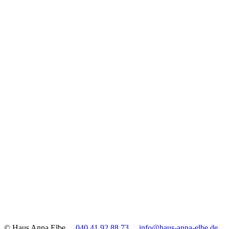
© Haus Anna Elbe
040 41 92 88 73
info@haus-anna-elbe.de