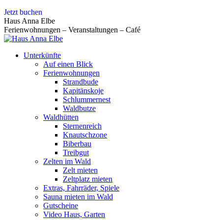
Zum
Jetzt buchen
Inhalt
Haus Anna Elbe
springen
Ferienwohnungen – Veranstaltungen – Café
Unterkünfte
Auf einen Blick
Ferienwohnungen
Strandbude
Kapitänskoje
Schlummernest
Waldbutze
Waldhütten
Sternenreich
Knautschzone
Biberbau
Treibgut
Zelten im Wald
Zelt mieten
Zeltplatz mieten
Extras, Fahrräder, Spiele
Sauna mieten im Wald
Gutscheine
Video Haus, Garten