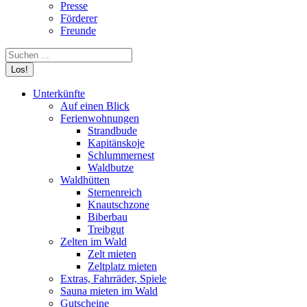
Presse
Förderer
Freunde
Search:
Unterkünfte
Auf einen Blick
Ferienwohnungen
Strandbude
Kapitänskoje
Schlummernest
Waldbutze
Waldhütten
Sternenreich
Knautschzone
Biberbau
Treibgut
Zelten im Wald
Zelt mieten
Zeltplatz mieten
Extras, Fahrräder, Spiele
Sauna mieten im Wald
Gutscheine