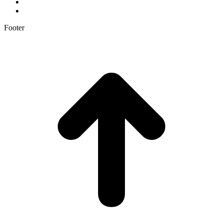
Footer
t
T