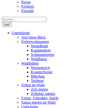
Presse
Förderer
Freunde
Search:
Unterkünfte
Auf einen Blick
Ferienwohnungen
Strandbude
Kapitänskoje
Schlummernest
Waldbutze
Waldhütten
Sternenreich
Knautschzone
Biberbau
Treibgut
Zelten im Wald
Zelt mieten
Zeltplatz mieten
Extras, Fahrräder, Spiele
Sauna mieten im Wald
Gutscheine