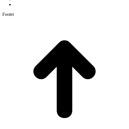
Footer
t
T