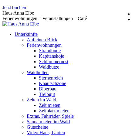
Zum
Jetzt buchen
Inhalt
Haus Anna Elbe
springen
Ferienwohnungen – Veranstaltungen – Café
Unterkünfte
Auf einen Blick
Ferienwohnungen
Strandbude
Kapitänskoje
Schlummernest
Waldbutze
Waldhütten
Sternenreich
Knautschzone
Biberbau
Treibgut
Zelten im Wald
Zelt mieten
Zeltplatz mieten
Extras, Fahrräder, Spiele
Sauna mieten im Wald
Gutscheine
Video Haus, Garten