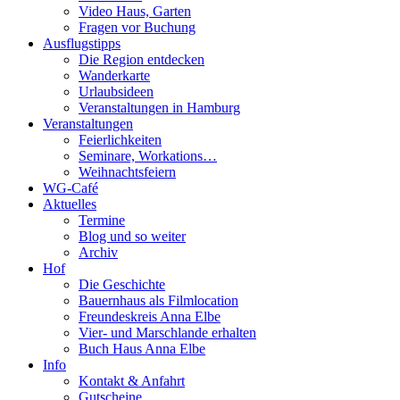
Video Haus, Garten
Fragen vor Buchung
Ausflugstipps
Die Region entdecken
Wanderkarte
Urlaubsideen
Veranstaltungen in Hamburg
Veranstaltungen
Feierlichkeiten
Seminare, Workations…
Weihnachtsfeiern
WG-Café
Aktuelles
Termine
Blog und so weiter
Archiv
Hof
Die Geschichte
Bauernhaus als Filmlocation
Freundeskreis Anna Elbe
Vier- und Marschlande erhalten
Buch Haus Anna Elbe
Info
Kontakt & Anfahrt
Gutscheine