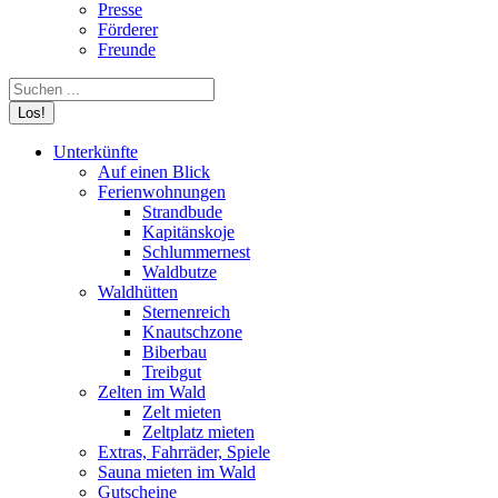
Presse
Förderer
Freunde
Search:
Unterkünfte
Auf einen Blick
Ferienwohnungen
Strandbude
Kapitänskoje
Schlummernest
Waldbutze
Waldhütten
Sternenreich
Knautschzone
Biberbau
Treibgut
Zelten im Wald
Zelt mieten
Zeltplatz mieten
Extras, Fahrräder, Spiele
Sauna mieten im Wald
Gutscheine