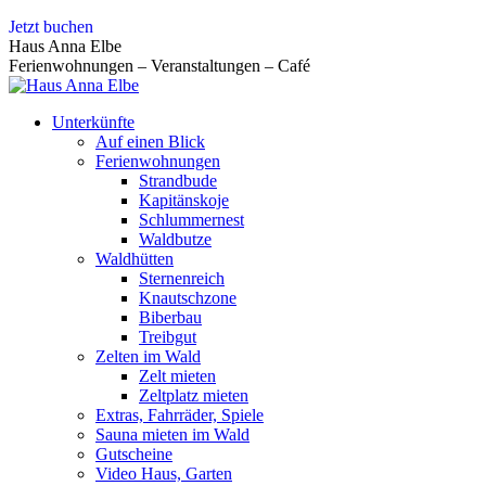
Zum
Jetzt buchen
Inhalt
Haus Anna Elbe
springen
Ferienwohnungen – Veranstaltungen – Café
Unterkünfte
Auf einen Blick
Ferienwohnungen
Strandbude
Kapitänskoje
Schlummernest
Waldbutze
Waldhütten
Sternenreich
Knautschzone
Biberbau
Treibgut
Zelten im Wald
Zelt mieten
Zeltplatz mieten
Extras, Fahrräder, Spiele
Sauna mieten im Wald
Gutscheine
Video Haus, Garten