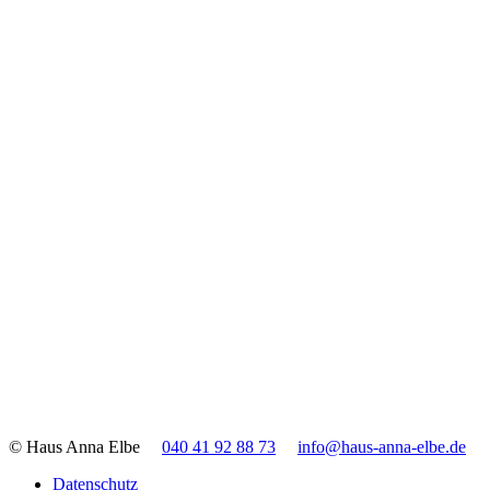
© Haus Anna Elbe
040 41 92 88 73
info@haus-anna-elbe.de
Datenschutz