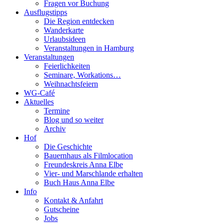
Fragen vor Buchung
Ausflugstipps
Die Region entdecken
Wanderkarte
Urlaubsideen
Veranstaltungen in Hamburg
Veranstaltungen
Feierlichkeiten
Seminare, Workations…
Weihnachtsfeiern
WG-Café
Aktuelles
Termine
Blog und so weiter
Archiv
Hof
Die Geschichte
Bauernhaus als Filmlocation
Freundeskreis Anna Elbe
Vier- und Marschlande erhalten
Buch Haus Anna Elbe
Info
Kontakt & Anfahrt
Gutscheine
Jobs