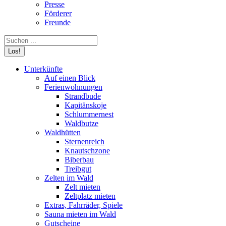
Presse
Förderer
Freunde
Search:
Unterkünfte
Auf einen Blick
Ferienwohnungen
Strandbude
Kapitänskoje
Schlummernest
Waldbutze
Waldhütten
Sternenreich
Knautschzone
Biberbau
Treibgut
Zelten im Wald
Zelt mieten
Zeltplatz mieten
Extras, Fahrräder, Spiele
Sauna mieten im Wald
Gutscheine