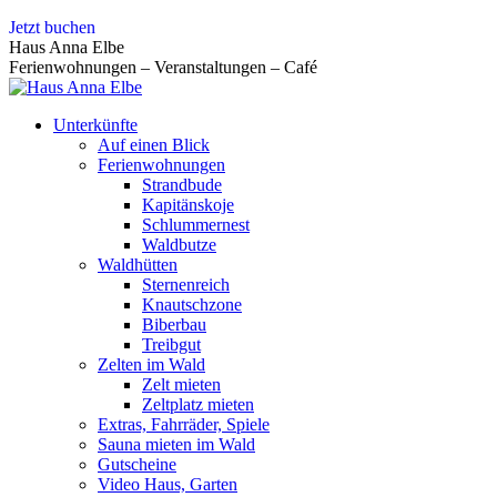
Zum
Jetzt buchen
Inhalt
Haus Anna Elbe
springen
Ferienwohnungen – Veranstaltungen – Café
Unterkünfte
Auf einen Blick
Ferienwohnungen
Strandbude
Kapitänskoje
Schlummernest
Waldbutze
Waldhütten
Sternenreich
Knautschzone
Biberbau
Treibgut
Zelten im Wald
Zelt mieten
Zeltplatz mieten
Extras, Fahrräder, Spiele
Sauna mieten im Wald
Gutscheine
Video Haus, Garten