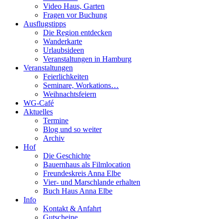
Video Haus, Garten
Fragen vor Buchung
Ausflugstipps
Die Region entdecken
Wanderkarte
Urlaubsideen
Veranstaltungen in Hamburg
Veranstaltungen
Feierlichkeiten
Seminare, Workations…
Weihnachtsfeiern
WG-Café
Aktuelles
Termine
Blog und so weiter
Archiv
Hof
Die Geschichte
Bauernhaus als Filmlocation
Freundeskreis Anna Elbe
Vier- und Marschlande erhalten
Buch Haus Anna Elbe
Info
Kontakt & Anfahrt
Gutscheine