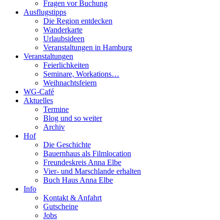
Fragen vor Buchung
Ausflugstipps
Die Region entdecken
Wanderkarte
Urlaubsideen
Veranstaltungen in Hamburg
Veranstaltungen
Feierlichkeiten
Seminare, Workations…
Weihnachtsfeiern
WG-Café
Aktuelles
Termine
Blog und so weiter
Archiv
Hof
Die Geschichte
Bauernhaus als Filmlocation
Freundeskreis Anna Elbe
Vier- und Marschlande erhalten
Buch Haus Anna Elbe
Info
Kontakt & Anfahrt
Gutscheine
Jobs