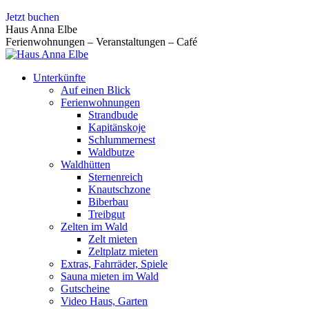
Zum
Jetzt buchen
Inhalt
Haus Anna Elbe
springen
Ferienwohnungen – Veranstaltungen – Café
Unterkünfte
Auf einen Blick
Ferienwohnungen
Strandbude
Kapitänskoje
Schlummernest
Waldbutze
Waldhütten
Sternenreich
Knautschzone
Biberbau
Treibgut
Zelten im Wald
Zelt mieten
Zeltplatz mieten
Extras, Fahrräder, Spiele
Sauna mieten im Wald
Gutscheine
Video Haus, Garten