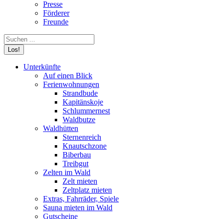
Presse
Förderer
Freunde
Search:
Unterkünfte
Auf einen Blick
Ferienwohnungen
Strandbude
Kapitänskoje
Schlummernest
Waldbutze
Waldhütten
Sternenreich
Knautschzone
Biberbau
Treibgut
Zelten im Wald
Zelt mieten
Zeltplatz mieten
Extras, Fahrräder, Spiele
Sauna mieten im Wald
Gutscheine