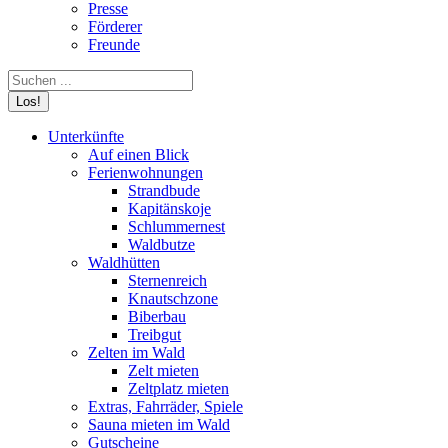
Presse
Förderer
Freunde
Search:
Unterkünfte
Auf einen Blick
Ferienwohnungen
Strandbude
Kapitänskoje
Schlummernest
Waldbutze
Waldhütten
Sternenreich
Knautschzone
Biberbau
Treibgut
Zelten im Wald
Zelt mieten
Zeltplatz mieten
Extras, Fahrräder, Spiele
Sauna mieten im Wald
Gutscheine