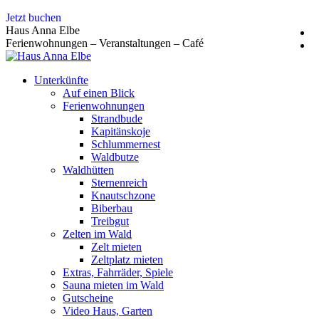
Zum
Jetzt buchen
Inhalt
Haus Anna Elbe
springen
Ferienwohnungen – Veranstaltungen – Café
Unterkünfte
Auf einen Blick
Ferienwohnungen
Strandbude
Kapitänskoje
Schlummernest
Waldbutze
Waldhütten
Sternenreich
Knautschzone
Biberbau
Treibgut
Zelten im Wald
Zelt mieten
Zeltplatz mieten
Extras, Fahrräder, Spiele
Sauna mieten im Wald
Gutscheine
Video Haus, Garten