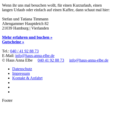
Wenn ihr uns mal besuchen wollt, für einen Kurzurlaub, einen
langen Urlaub oder einfach auf einen Kaffee, dann schaut mal hier:
Stefan und Tatiana Timmann
Altengammer Hauptdeich 82
21039 Hamburg | Vierlanden
Mehr erfahren und buchen »
Gutscheine »
Tel.:
040 / 41 92 88 73
E-Mail:
info@haus-anna-elbe.de
© Haus Anna Elbe
040 41 92 88 73
info@haus-anna-elbe.de
Datenschutz
Impressum
Kontakt & Anfahrt
Footer
t
T