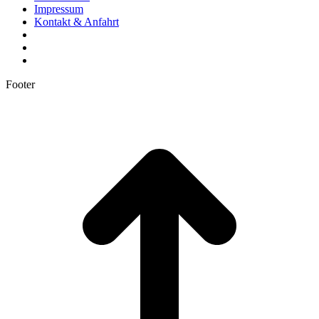
Impressum
Kontakt & Anfahrt
Footer
t
T