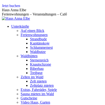
Zum
Jetzt buchen
Inhalt
Haus Anna Elbe
springen
Ferienwohnungen – Veranstaltungen – Café
Unterkünfte
Auf einen Blick
Ferienwohnungen
Strandbude
Kapitänskoje
Schlummernest
Waldbutze
Waldhütten
Sternenreich
Knautschzone
Biberbau
Treibgut
Zelten im Wald
Zelt mieten
Zeltplatz mieten
Extras, Fahrräder, Spiele
Sauna mieten im Wald
Gutscheine
Video Haus, Garten