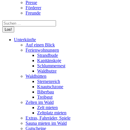
Presse
Förderer
Freunde
Search:
Unterkünfte
Auf einen Blick
Ferienwohnungen
Strandbude
Kapitänskoje
Schlummernest
Waldbutze
Waldhütten
Sternenreich
Knautschzone
Biberbau
Treibgut
Zelten im Wald
Zelt mieten
Zeltplatz mieten
Extras, Fahrräder, Spiele
Sauna mieten im Wald
Gutscheine