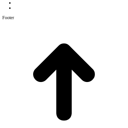
Footer
t
T