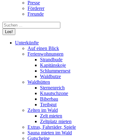
Presse
Förderer
Freunde
Search:
Unterkünfte
Auf einen Blick
Ferienwohnungen
Strandbude
Kapitänskoje
Schlummernest
Waldbutze
Waldhütten
Sternenreich
Knautschzone
Biberbau
Treibgut
Zelten im Wald
Zelt mieten
Zeltplatz mieten
Extras, Fahrräder, Spiele
Sauna mieten im Wald
Gutscheine