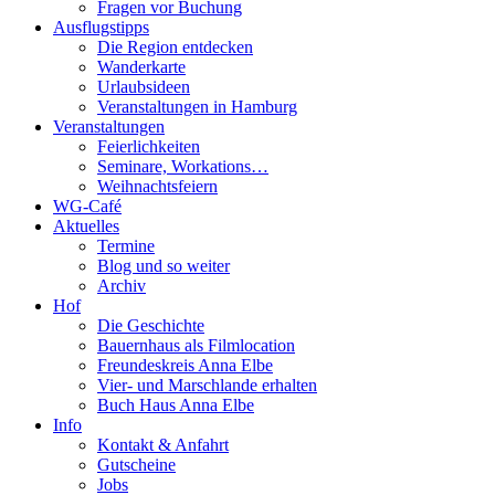
Fragen vor Buchung
Ausflugstipps
Die Region entdecken
Wanderkarte
Urlaubsideen
Veranstaltungen in Hamburg
Veranstaltungen
Feierlichkeiten
Seminare, Workations…
Weihnachtsfeiern
WG-Café
Aktuelles
Termine
Blog und so weiter
Archiv
Hof
Die Geschichte
Bauernhaus als Filmlocation
Freundeskreis Anna Elbe
Vier- und Marschlande erhalten
Buch Haus Anna Elbe
Info
Kontakt & Anfahrt
Gutscheine
Jobs