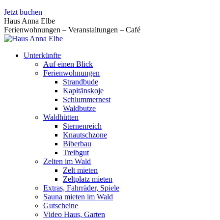
Zum
Jetzt buchen
Inhalt
Haus Anna Elbe
springen
Ferienwohnungen – Veranstaltungen – Café
Unterkünfte
Auf einen Blick
Ferienwohnungen
Strandbude
Kapitänskoje
Schlummernest
Waldbutze
Waldhütten
Sternenreich
Knautschzone
Biberbau
Treibgut
Zelten im Wald
Zelt mieten
Zeltplatz mieten
Extras, Fahrräder, Spiele
Sauna mieten im Wald
Gutscheine
Video Haus, Garten