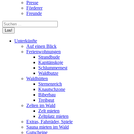
Presse
Förderer
Freunde
Search:
Unterkünfte
Auf einen Blick
Ferienwohnungen
Strandbude
Kapitänskoje
Schlummernest
Waldbutze
Waldhütten
Sternenreich
Knautschzone
Biberbau
Treibgut
Zelten im Wald
Zelt mieten
Zeltplatz mieten
Extras, Fahrräder, Spiele
Sauna mieten im Wald
Gutscheine