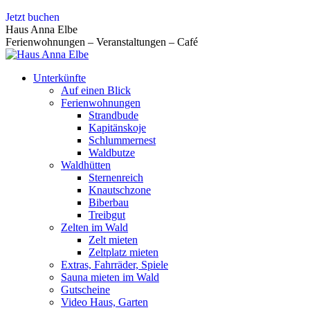
Zum
Jetzt buchen
Inhalt
Haus Anna Elbe
springen
Ferienwohnungen – Veranstaltungen – Café
Unterkünfte
Auf einen Blick
Ferienwohnungen
Strandbude
Kapitänskoje
Schlummernest
Waldbutze
Waldhütten
Sternenreich
Knautschzone
Biberbau
Treibgut
Zelten im Wald
Zelt mieten
Zeltplatz mieten
Extras, Fahrräder, Spiele
Sauna mieten im Wald
Gutscheine
Video Haus, Garten