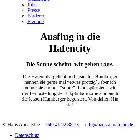
Jobs
Presse
Förderer
Freunde
Ausflug in die
Hafencity
Die Sonne scheint, wir gehen raus.
Die Hafencity: geliebt und geächtet. Hamburger
nennen sie gerne mal “etwas protzig”, aber ich
nenne sie einfach “super”! Und spätestens seit
der Fertigstellung der Elbphilharmonie sind auch
die letzten Hamburger begeistert. Von daher: Hin
da!
© Haus Anna Elbe
040 41 92 88 73
info@haus-anna-elbe.de
Datenschutz