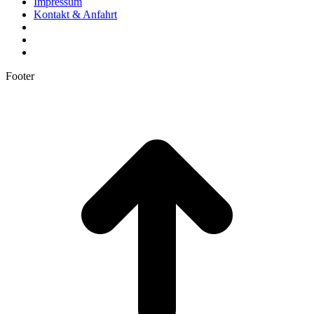
Impressum
Kontakt & Anfahrt
Footer
t
T